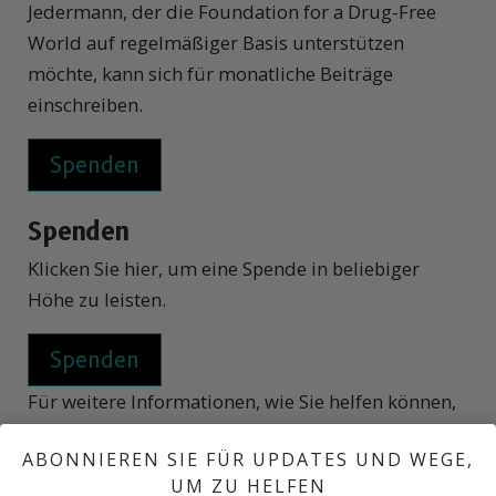
Jedermann, der die Foundation for a Drug-Free
World auf regelmäßiger Basis unterstützen
möchte, kann sich für monatliche Beiträge
einschreiben.
Spenden
Klicken Sie hier, um eine Spende in beliebiger
Höhe zu leisten.
Für weitere Informationen, wie Sie helfen können,
kontaktieren Sie uns hier.
ABONNIEREN SIE FÜR UPDATES UND WEGE,
Spenden in jeder Höhe werden geschätzt und das
UM ZU HELFEN