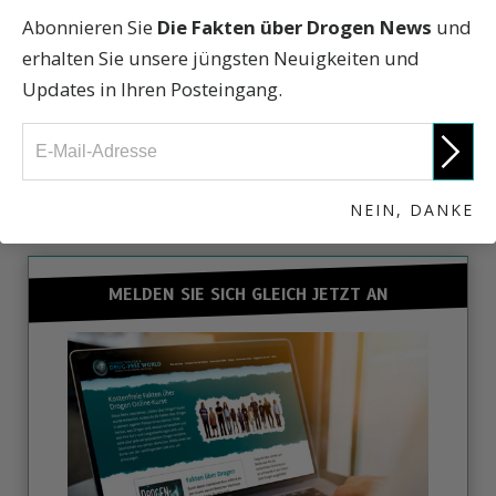
Geld wird weise verwendet. Jeder Betrag hilft uns,
Abonnieren Sie
Die Fakten über Drogen News
und
Menschen jeden Alters mit den Fakten zu
erhalten Sie unsere jüngsten Neuigkeiten und
versorgen, die sie für ein gesundes, drogenfreies
Updates in Ihren Posteingang.
Leben benötigen.
BETEILIGEN SIE SICH
NEIN, DANKE
MELDEN SIE SICH GLEICH JETZT AN