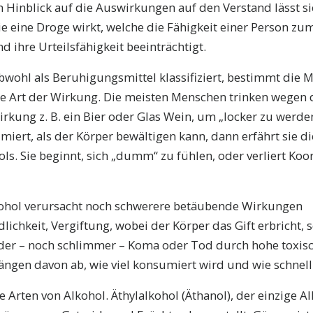
 Hinblick auf die Auswirkungen auf den Verstand lässt si
e eine Droge wirkt, welche die Fähigkeit einer Person zu
d ihre Urteilsfähigkeit beeinträchtigt.
bwohl als Beruhigungsmittel klassifiziert, bestimmt die 
ie Art der Wirkung. Die meisten Menschen trinken wegen
rkung z. B. ein Bier oder Glas Wein, um „locker zu werde
iert, als der Körper bewältigen kann, dann erfährt sie 
ls. Sie beginnt, sich „dumm“ zu fühlen, oder verliert Ko
kohol verursacht noch schwerere betäubende Wirkungen
chkeit, Vergiftung, wobei der Körper das Gift erbricht, s
der – noch schlimmer – Koma oder Tod durch hohe toxisc
ängen davon ab, wie viel konsumiert wird und wie schnell
e Arten von Alkohol. Äthylalkohol (Äthanol), der einzige A