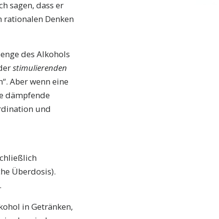
ch sagen, dass er
m rationalen Denken
Menge des Alkohols
 der
stimulierenden
n“. Aber wenn eine
die dämpfende
ordination und
chließlich
he Überdosis).
.
lkohol in Getränken,