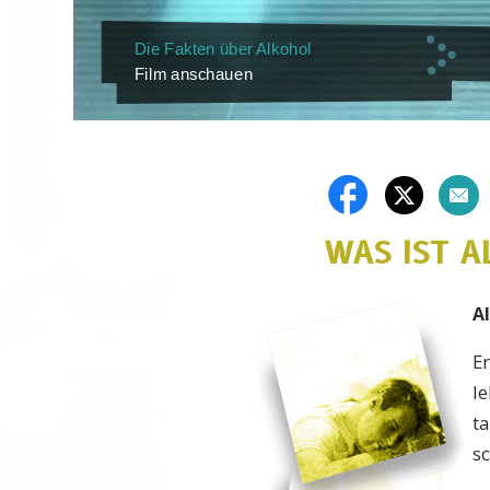
Die Fakten über Alkohol
Film anschauen
WAS IST 
Al
Er
le
t
sc