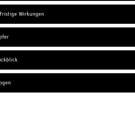
fristige Wirkungen
pfer
ückblick
rogen