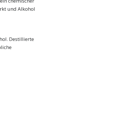
 ein chemischer
rkt und Alkohol
l. Destillierte
liche