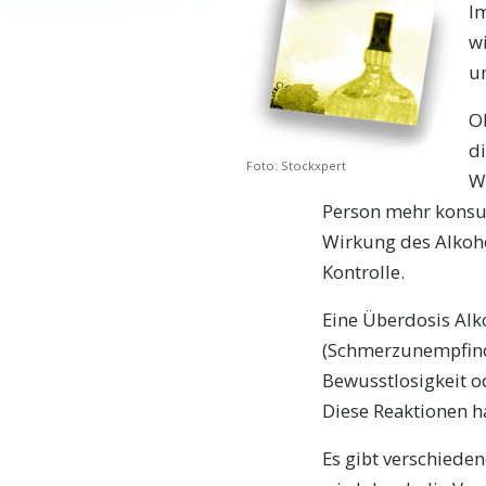
Im
wi
un
O
d
Foto: Stockxpert
Wi
Person mehr konsum
Wirkung des Alkoho
Kontrolle.
Eine Überdosis Al
(Schmerzunempfindli
Bewusstlosigkeit o
Diese Reaktionen h
Es gibt verschieden