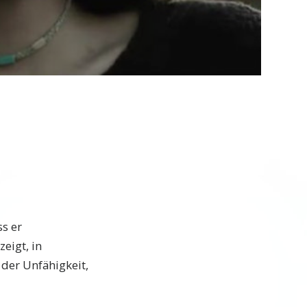
Video
ss er
eigt, in
er Unfähigkeit,