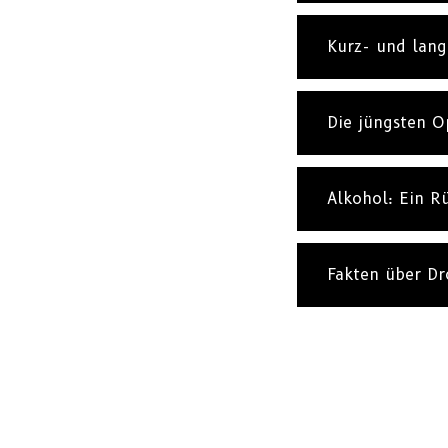
Kurz- und lang
Die jüngsten O
Alkohol: Ein R
Fakten über D