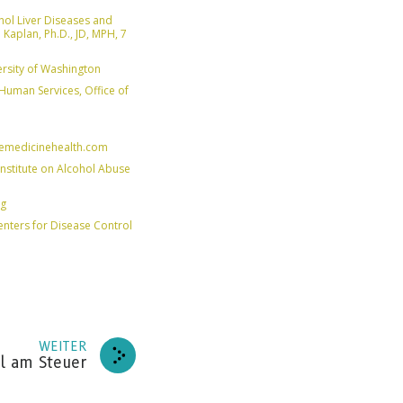
hol Liver Diseases and
REN
Kaplan, Ph.D., JD, MPH, 7
ersity of Washington
DANKE
Human Services, Office of
w.emedicinehealth.com
 Institute on Alcohol Abuse
ng
enters for Disease Control
WEITER
l am Steuer