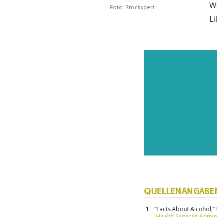
W
Foto: Stockxpert
Li
ABON
Abonni
QUELLENANGABE
jüngst
“Facts About Alcohol,”
Health Services Admin