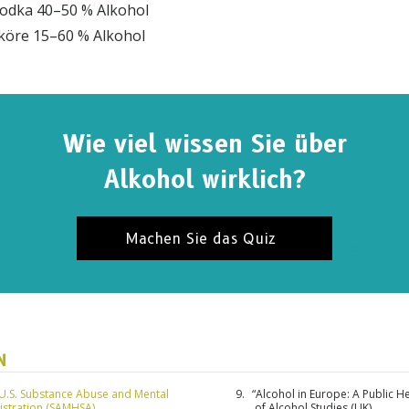
odka 40–50 % Alkohol
köre 15–60 % Alkohol
Wie viel wissen Sie über
Alkohol wirklich?
Machen Sie das Quiz
NIEREN SIE FÜR UPDATES UND WEGE, UM ZU H
eren Sie
Die Fakten über Drogen News
und erhalten Sie
N
en Neuigkeiten und Updates in Ihren Posteingang.
U.S. Substance Abuse and Mental
“Alcohol in Europe: A Public He
istration (SAMHSA)
of Alcohol Studies (UK)