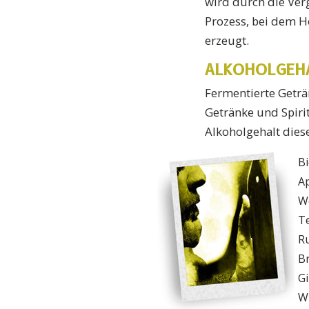
wird durch die Ver
Prozess, bei dem H
erzeugt.
ALKOHOLGEH
Fermentierte Geträn
Getränke und Spiri
Alkoholgehalt diese
Bi
Ap
W
Te
R
B
Gi
W