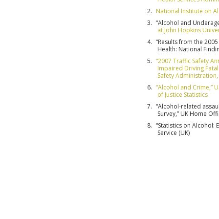
National Institute on 
“Alcohol and Underage
at John Hopkins Univer
“Results from the 200
Health: National Find
“2007 Traffic Safety 
Impaired Driving Fatal
Safety Administration
“Alcohol and Crime,” U
of Justice Statistics
“Alcohol-related assaul
Survey,” UK Home Offi
“Statistics on Alcohol:
Service (UK)