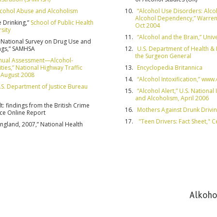
Alcohol Abuse and Alcoholism
“Alcohol Use Disorders: Alco
ABONNIE
Alcohol Dependency,” Warren 
 Drinking,”
School of Public Health
Oct 2004
sity
“Alcohol and the Brain,” Univ
5 National Survey on Drug Use and
NEIN, 
ings,” SAMHSA
U.S. Department of Health & 
the Surgeon General
Annual Assessment—Alcohol-
ities,” National Highway Traffic
Encyclopedia Britannica
, August 2008
“Alcohol Intoxification,” ww
.S. Department of Justice Bureau
“Alcohol Alert,” U.S. National
and Alcoholism, April 2006
t: findings from the British Crime
Mothers Against Drunk Drivi
ce Online Report
"Teen Drivers: Fact Sheet," C
 England, 2007,” National Health
Alkoho