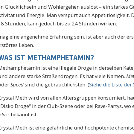
on Glücklichsein und Wohlergehen auslöst – ein starkes G
tivität und Energie. Man verspürt auch Appetitlosigkeit. 
s 8 Stunden, kann jedoch bis zu 24 Stunden wirken.
ag eine angenehme Erfahrung sein, ist aber auch der erst
rstörtes Leben.
WAS IST METHAMPHETAMIN?
Methamphetamin ist eine illegale Droge in derselben Kate
und andere starke Straßendrogen. Es hat viele Namen.
Met
oder
Speed
sind die gebräuchlichsten. (
Siehe die Liste de
Crystal Meth wird von allen Altersgruppen konsumiert, hau
„Disko Droge“ in der Club-Szene oder bei Rave-Partys, wo 
Glass
bekannt ist.
Crystal Meth ist eine gefährliche und hochpotente chemis