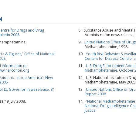
ABONNIE
N
NEIN, 
entre for Drugs and Drug
Substance Abuse and Mental H
Bulletin 2008
Administration news release,
ethamphetamine,
United Nations Office of Drug
Methamphetamine, 1998
 & Figures,” Office of National
Youth Risk Behavior Surveill
2008
Centers for Disease Control 
l information on
U.S. Drug Enforcement Admin
ww.narconon.org
Methamphetamine, October 
pidemic: Inside America’s New
U.S. National Institute on Dr
 2005
Methamphetamine, May 2005
 of Lt. Governor news release, 31
United Nations Office on Dr
Report 2008
e,” 9 July 2008,
“National Methamphetamine 
National Drug Intelligence Ce
Justice