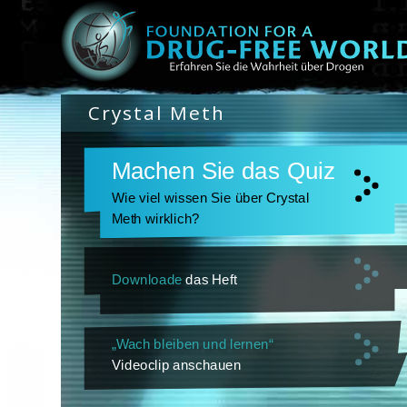
Crystal Meth
Machen Sie das Quiz
Wie viel wissen Sie über Crystal
Meth wirklich?
Downloade
das Heft
„Wach bleiben und lernen“
Videoclip anschauen