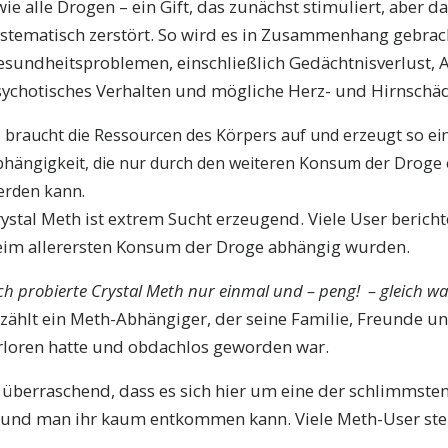
wie alle Drogen – ein Gift, das zunächst stimuliert, aber 
ystematisch zerstört. So wird es in Zusammenhang gebrac
esundheitsproblemen, einschließlich Gedächtnisverlust, A
sychotisches Verhalten und mögliche Herz- und Hirnschä
 braucht die Ressourcen des Körpers auf und erzeugt so ei
hängigkeit, die nur durch den weiteren Konsum der Droge 
erden kann.
ystal Meth ist extrem Sucht erzeugend. Viele User berichte
eim allerersten Konsum der Droge abhängig wurden.
ch probierte Crystal Meth nur einmal und – peng! – gleich wa
zählt ein Meth-Abhängiger, der seine Familie, Freunde un
rloren hatte und obdachlos geworden war.
ht überraschend, dass es sich hier um eine der schlimmst
 und man ihr kaum entkommen kann. Viele Meth-User ste