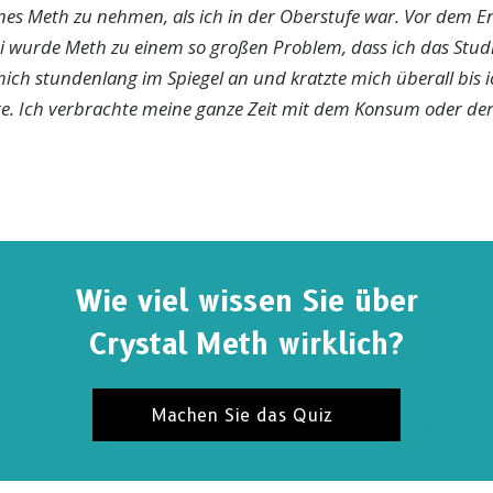
ines Meth zu nehmen, als ich in der Oberstufe war. Vor dem 
i wurde Meth zu einem so großen Problem, dass ich das St
mich stundenlang im Spiegel an und kratzte mich überall bis i
e. Ich verbrachte meine ganze Zeit mit dem Konsum oder de
Wie viel wissen Sie über
Crystal Meth wirklich?
NIEREN SIE FÜR UPDATES UND WEGE, UM ZU H
Machen Sie das Quiz
eren Sie
Die Fakten über Drogen News
und erhalten Sie
en Neuigkeiten und Updates in Ihren Posteingang.