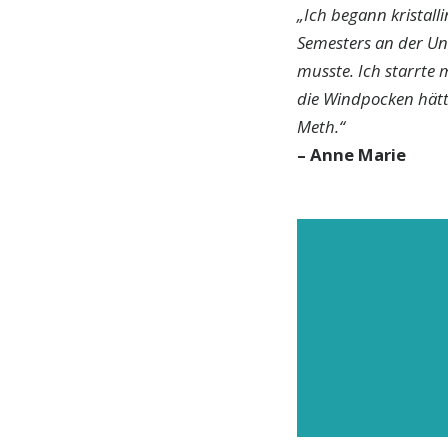
„Ich begann kristall
Semesters an der Un
musste. Ich starrte 
die Windpocken hätt
Meth.“
– Anne Marie
ABON
Abonni
jüngst