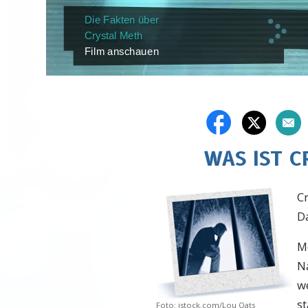
Die Fakten über
Crystal Meth
Film anschauen
WAS IST 
C
D
Me
Na
w
s
Foto: istock.com/Lou Oats