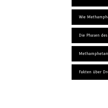
Wie Methamphe
Die Phasen de
Methamphetamin
Fakten über D