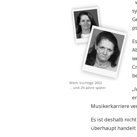
s
G
p
Es
Ab
w
Cr
b
Meth-Süchtige 2002
„I
… und 2½ Jahre später
er
Musikerkarriere ve
Es ist deshalb nic
überhaupt handelt