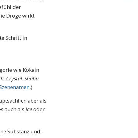
efühl der
Die Droge wirkt
e Schritt in
gorie wie Kokain
h, Crystal, Shabu
r Szenenamen.
)
ptsächlich aber als
es auch als
Ice
oder
che Substanz und –