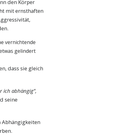
dann den Körper
ht mit ernsthaften
ggressivität,
den.
ne vernichtende
etwas gelindert
n, dass sie gleich
r ich abhängig“,
d seine
en Abhängigkeiten
rben.