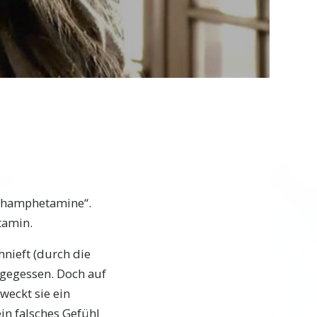
Video
Methamphetamine“.
tamin.
hnieft (durch die
h gegessen. Doch auf
weckt sie ein
in falsches Gefühl