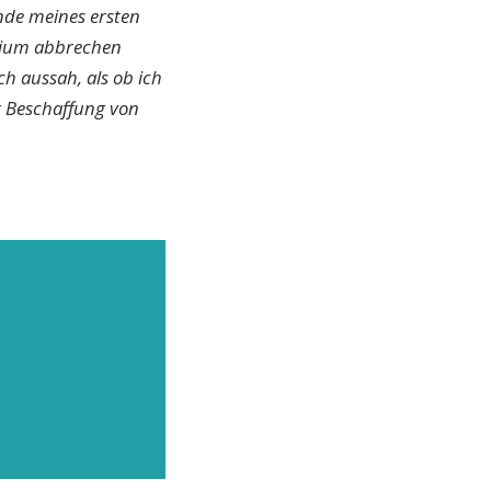
Ende meines ersten
udium abbrechen
ch aussah, als ob ich
r Beschaffung von
ELFEN
 unsere