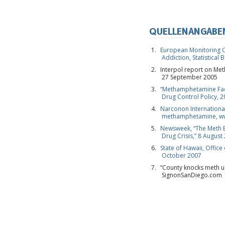
QUELLENANGABE
European Monitoring C
Addiction, Statistical 
Interpol report on M
27 September 2005
“Methamphetamine Facts
Drug Control Policy, 
Narconon Internationa
methamphetamine, w
Newsweek, “The Meth E
Drug Crisis,” 8 August
State of Hawaii, Office
October 2007
“County knocks meth us
SignonSanDiego.com