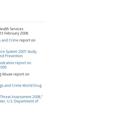
REN
DANKE
ealth Services
 15 February 2008
s and Crime
report on
ance System 2007 study,
and Prevention
istration report on
2005
ug Abuse report on
ugs and Crime World Drug
Threat Assessment 2008,”
nter, U.S. Department of