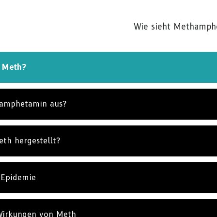
Wie sieht Methamph
l Meth?
hamphetamin aus?
th hergestellt?
 Epidemie
 Wirkungen von Meth