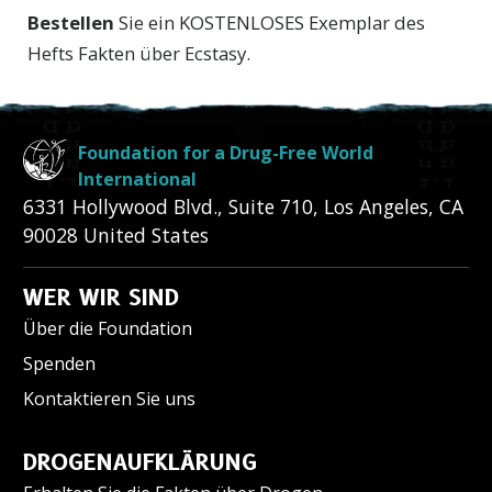
Bestellen
Sie ein KOSTENLOSES Exemplar des
Hefts
Fakten über Ecstasy.
Foundation for a Drug-Free World
International
6331 Hollywood Blvd., Suite 710
,
Los Angeles
,
CA
90028
United States
WER WIR SIND
Über die Foundation
Spenden
Kontaktieren Sie uns
DROGENAUFKLÄRUNG