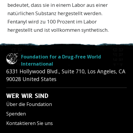
bedeutet, dass sie in einem Labor aus einer
natürlichen Substanz hergestellt werden.
Fentanyl wird zu 100 Prozent im Labor
hergestellt und ist vollkommen synthetisch.
Foundation for a Drug-Free World
International
6331 Hollywood Blvd., Suite 710
,
Los Angeles
,
CA
90028
United States
WER WIR SIND
Über die Foundation
Spenden
Kontaktieren Sie uns