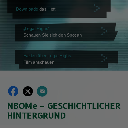
Downloade
das Heft
„Legal Highs“
Schauen Sie sich den Spot an
Fakten über Legal Highs
Film anschauen
NBOMe – GESCHICHTLICHER
HINTERGRUND