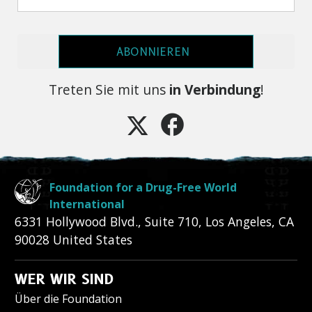
ABONNIEREN
Treten Sie mit uns
in Verbindung
!
Foundation for a Drug-Free World
International
6331 Hollywood Blvd., Suite 710
,
Los Angeles
,
CA
90028
United States
WER WIR SIND
Über die Foundation