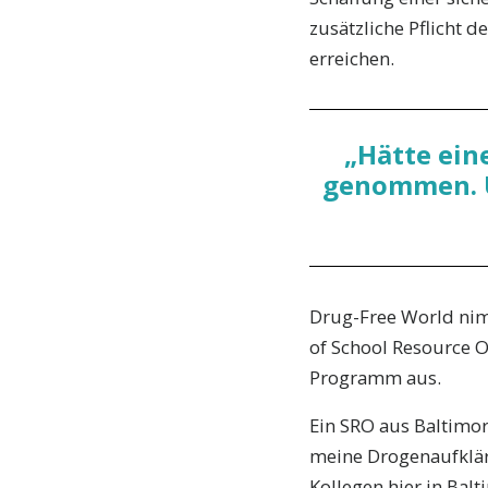
zusätzliche Pflicht d
erreichen.
„Hätte ein
genommen. Un
Drug-Free World nimm
of School Resource O
Programm aus.
Ein SRO aus Baltimor
meine Drogenaufklär
Kollegen hier in Bal