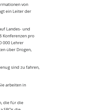
formationen von
t ein Leiter der
auf Landes- und
18 Konferenzen pro
10 000 Lehrer
ten über Drogen,
enug sind zu fahren,
ie arbeiten in
, die für die
da SROs die