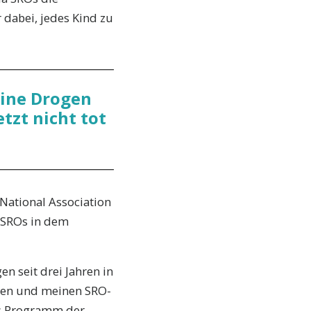
 dabei, jedes Kind zu
eine Drogen
tzt nicht tot
National Association
g SROs in dem
n seit drei Jahren in
aben und meinen SRO-
as Programm der