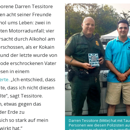
borene Darren Tessitore
men acht seiner Freunde
hol ums Leben: zwei in
en Motorradunfall; vier
rsacht durch Alkohol am
rschossen, als er Kokain
 und der letzte wurde von
Tode erschrockenen Vater
esen in einem
erte.
„Ich entschied, dass
te, dass ich nicht diesen
e“, sagt Tessitore.
h, etwas gegen das
er Erde zu
ich so stark auf mein
Darren Tessitore (Mitte) hat mit 
Personen wie diesen Polizisten a
irkt hat.“
zusammengearbeitet, um Jugendli