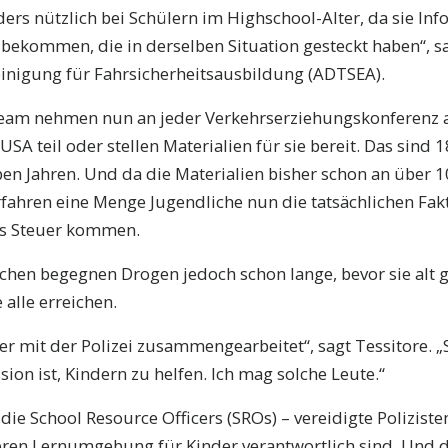
ders nützlich bei Schülern im Highschool-Alter, da sie In
ekommen, die in derselben Situation gesteckt haben“, sag
inigung für Fahrsicherheitsausbildung (ADTSEA).
Team nehmen nun an jeder Verkehrserziehungskonferenz 
SA teil oder stellen Materialien für sie bereit. Das sind 
eben Jahren. Und da die Materialien bisher schon an über 
rfahren eine Menge Jugendliche nun die tatsächlichen Fak
das Steuer kommen.
chen begegnen Drogen jedoch schon lange, bevor sie alt g
 alle erreichen.
r mit der Polizei zusammengearbeitet“, sagt Tessitore. „S
ion ist, Kindern zu helfen. Ich mag solche Leute.“
 die School Resource Officers (SROs) – vereidigte Polizisten
eren Lernumgebung für Kinder verantwortlich sind. Und 