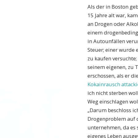
Als der in Boston ge
15 Jahre alt war, ka
an Drogen oder Alko
einem drogenbedingt
in Autounfällen veru
Steuer; einer wurde e
zu kaufen versuchte;
seinem eigenen, zu 
erschossen, als er di
Kokainrausch attacki
ich nicht sterben woll
Weg einschlagen wollt
„Darum beschloss ic
Drogenproblem auf d
unternehmen, da es s
eigenes Leben ausgew