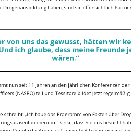
er Drogenausbildung haben, sind sie offensichtlich Partner
er von uns das gewusst, hätten wir k
d ich glaube, dass meine Freunde je
wären.“
t nun seit 11 Jahren an den jährlichen Konferenzen der 
fficers (NASRO) teil und Tessitore bildet jetzt regelmäßi
e schreibt: „Ich baue das Programm von Fakten über Droge
ungspräsentationen ein. Danke, dass Sie uns besucht h
timore County die Augen dafür geöffnet haben, wie gut d