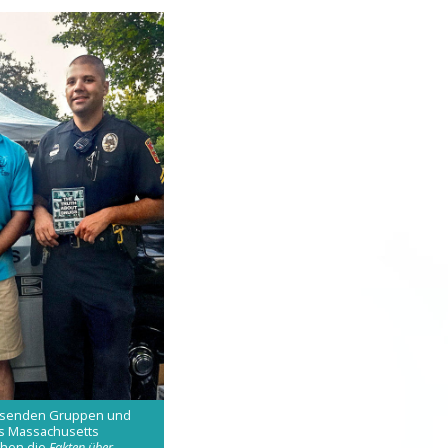
Tausenden Gruppen und
us Massachusetts
chen die
Fakten über