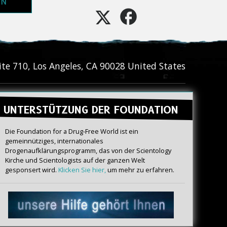
EN
ite 710
,
Los Angeles
,
CA
90028
United States
UNTERSTÜTZUNG DER FOUNDATION
Die Foundation for a Drug-Free World ist ein
gemeinnütziges, internationales
Drogenaufklärungsprogramm, das von der Scientology
Kirche und Scientologists auf der ganzen Welt
gesponsert wird.
Klicken Sie hier,
um mehr zu erfahren.