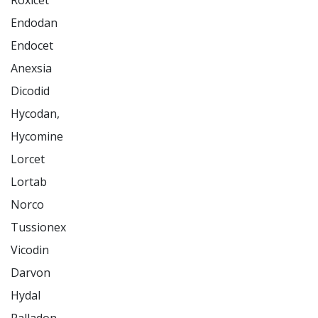
Roxicet

Endodan

Endocet

Anexsia

Dicodid

Hycodan,

Hycomine

Lorcet

Lortab

Norco

Tussionex

Vicodin

Darvon

Hydal
