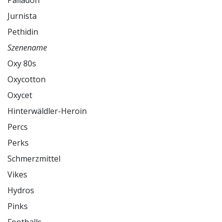
Palladon

Jurnista

Szenename
Oxy 80s

Oxycotton

Oxycet

Hinterwäldler-Heroin

Percs

Perks

Schmerzmittel

Vikes

Hydros

Pinks
