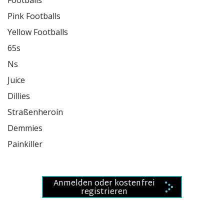
Footballs

Pink Footballs

Yellow Footballs

65s

Ns

Juice

Dillies

Straßenheroin

Demmies

Painkiller

Anmelden oder kostenfrei
registrieren