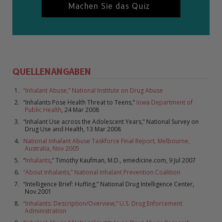
Machen Sie das Quiz
QUELLENANGABEN
“Inhalant Abuse,” National Institute on Drug Abuse
“Inhalants Pose Health Threat to Teens,”
Iowa Department of
Public Health
, 24 Mar 2008
“Inhalant Use across the Adolescent Years,” National Survey on
Drug Use and Health, 13 Mar 2008
National Inhalant Abuse Taskforce Final Report, Melbourne,
Australia, Nov 2005
“
Inhalants
,” Timothy Kaufman, M.D., emedicine.com, 9 Jul 2007
“About Inhalants,” National Inhalant Prevention Coalition
“Intelligence Brief: Huffing,” National Drug Intelligence Center,
Nov 2001
“Inhalants: Description/Overview,” U.S. Drug Enforcement
Administration