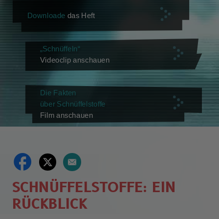
Downloade
das Heft
„Schnüffeln“
Videoclip anschauen
Die Fakten
über Schnüffelstoffe
Film anschauen
SCHNÜFFELSTOFFE: EIN
RÜCKBLICK