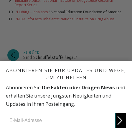
“Inhalant Abuse,” National Institute on Drug Abuse Research
Report Series
“
Huffing—Inhalants
,” National Education Foundation of America
“NIDA InfoFacts: Inhalants” National Institute on Drug Abuse
ZURÜCK
Sind Schnüffelstoffe legal?
ABONNIEREN SIE FÜR UPDATES UND WEGE,
WEITER
UM ZU HELFEN
Fakten über Drogen
Abonnieren Sie
Die Fakten über Drogen News
und
erhalten Sie unsere jüngsten Neuigkeiten und
Was sind Schnüffelstoffe?
Updates in Ihren Posteingang.
Wie wirken sich Schnüffelstoffe auf den