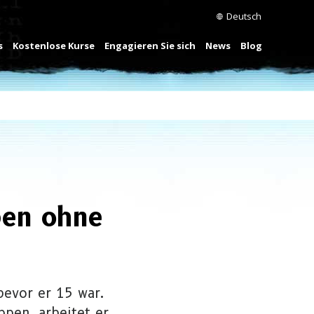
Deutsch
s
Kostenlose Kurse
Engagieren Sie sich
News
Blog
ben ohne
bevor er 15 war.
ppen, arbeitet er