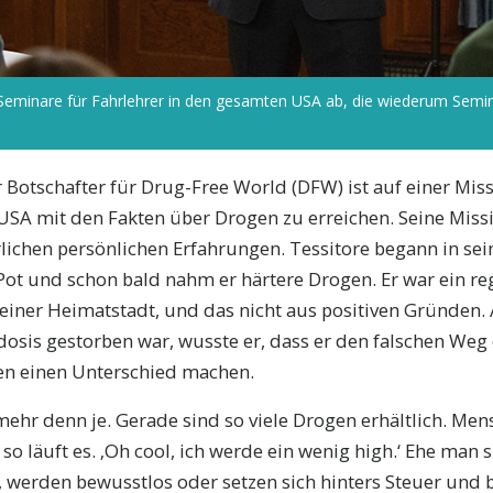
 Seminare für Fahrlehrer in den gesamten USA ab, die wiederum Semina
r Botschafter für Drug-Free World (DFW) ist auf einer Miss
USA mit den Fakten über Drogen zu erreichen. Seine Missi
ichen persönlichen Erfahrungen. Tessitore begann in sei
Pot und schon bald nahm er härtere Drogen. Er war ein r
seiner Heimatstadt, und das nicht aus positiven Gründen. 
rdosis gestorben war, wusste er, dass er den falschen Weg
sen einen Unterschied machen.
 mehr denn je. Gerade sind so viele Drogen erhältlich. Me
o läuft es. ‚Oh cool, ich werde ein wenig high.‘ Ehe man s
t, werden bewusstlos oder setzen sich hinters Steuer und 