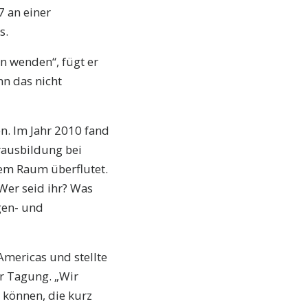
7 an einer
s.
n wenden“, fügt er
ann das nicht
n. Im Jahr 2010 fand
rausbildung bei
em Raum überflutet.
Wer seid ihr? Was
gen- und
Americas und stellte
r Tagung. „Wir
 können, die kurz