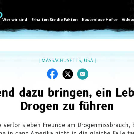
Wer wir sind
Erhalten Sie die Fakten
Kostenlose Hefte
Video
|
MASSACHUSETTS, USA
|
end dazu bringen, ein Le
Drogen zu führen
e verlor sieben Freunde am Drogenmissbrauch, 
e in ganz Amerika nicht in die gleiche Falle ta