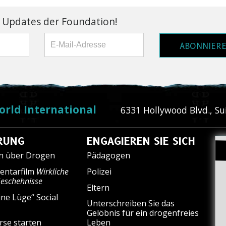
 Updates der Foundation!
ABONNIER
orld International
6331 Hollywood Blvd., Su
RUNG
ENGAGIEREN SIE SICH
en über Drogen
Pädagogen
entarfilm
Wirkliche
Polizei
Geschehnisse
Eltern
ine Lüge“ Social
Unterschreiben Sie das
Gelöbnis für ein drogenfreies
rse starten
Leben