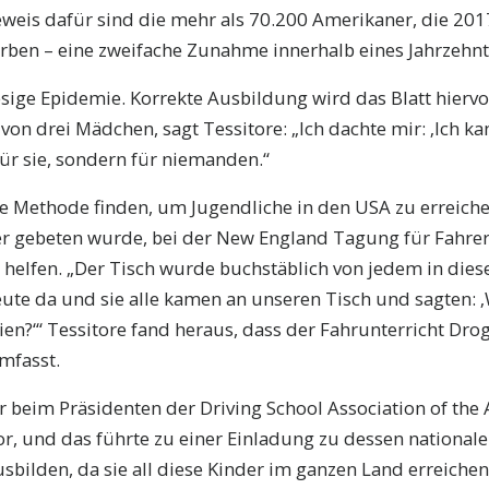
Beweis dafür sind die mehr als 70.200 Amerikaner, die 201
ben – eine zweifache Zunahme innerhalb eines Jahrzehnt
esige Epidemie. Korrekte Ausbildung wird das Blatt hiervo
r von drei Mädchen, sagt Tessitore: „Ich dachte mir: ‚Ich k
für sie, sondern für niemanden.“
e Methode finden, um Jugendliche in den USA zu erreiche
 er gebeten wurde, bei der New England Tagung für Fahre
helfen. „Der Tisch wurde buchstäblich von jedem in dies
ute da und sie alle kamen an unseren Tisch und sagten: ‚
lien?‘“ Tessitore fand heraus, dass der Fahrunterricht Dro
mfasst.
r beim Präsidenten der Driving School Association of the 
, und das führte zu einer Einladung zu dessen nationale
sbilden, da sie all diese Kinder im ganzen Land erreichen