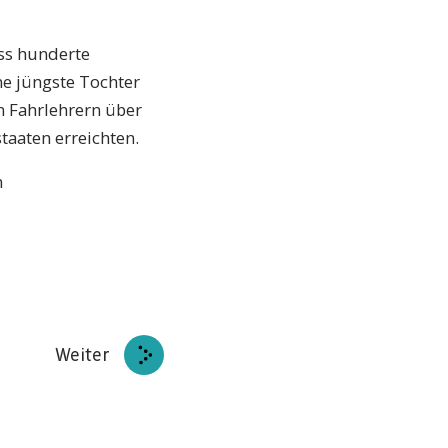
ass hunderte
ne jüngste Tochter
 Fahrlehrern über
aaten erreichten.
h
Weiter