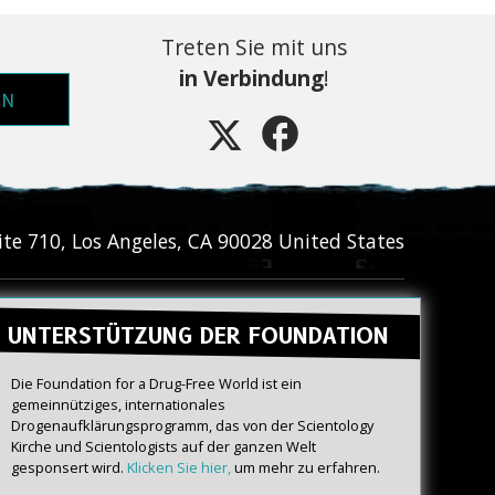
Treten Sie mit uns
in Verbindung
!
EN
ite 710
,
Los Angeles
,
CA
90028
United States
UNTERSTÜTZUNG DER FOUNDATION
Die Foundation for a Drug-Free World ist ein
gemeinnütziges, internationales
Drogenaufklärungsprogramm, das von der Scientology
Kirche und Scientologists auf der ganzen Welt
gesponsert wird.
Klicken Sie hier,
um mehr zu erfahren.