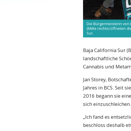
Die Bürgermeisterin von L
(Mitte rechts) öffneten d
Sur.
Baja California Sur (
landschaftliche Schön
Cannabis und Metam
Jan Storey, Botschaf
Jahres in BCS. Seit s
2016 begann sie ein
sich einzuschleichen.
„Ich fand es entsetzli
beschloss deshalb e