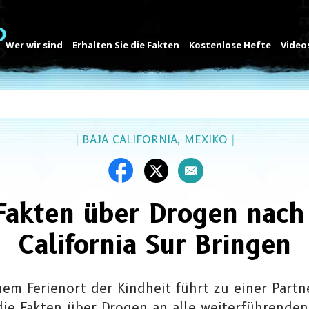
Wer wir sind
Erhalten Sie die Fakten
Kostenlose Hefte
Video
|
BAJA CALIFORNIA, MEXIKO
|
Fakten über Drogen nach
California Sur Bringen
nem Ferienort der Kindheit führt zu einer Partn
ie Fakten über Drogen an alle weiterführenden