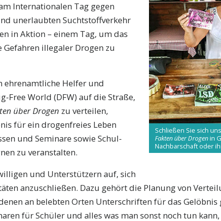
r am Internationalen Tag gegen
d unerlaubten Suchtstoffverkehr
en in Aktion – einem Tag, um das
 Gefahren illegaler Drogen zu
 ehrenamtliche Helfer und
g-Free World (DFW) auf die Straße,
ten über Drogen
zu verteilen,
is für ein drogenfreies Leben
Schließen Sie sich uns
assen und Seminare sowie Schul-
Fakten über Drogen
in G
Nachbarschaft oder ihr
en zu veranstalten.
willigen und Unterstützern auf, sich
itäten anzuschließen. Dazu gehört die Planung von Verte
denen an belebten Orten Unterschriften für das Gelöbni
naren für Schüler und alles was man sonst noch tun kann