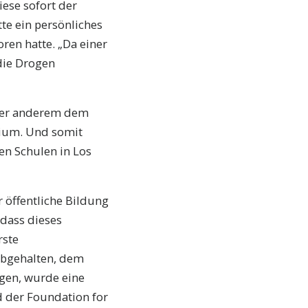
iese sofort der
te ein persönliches
ren hatte. „Da einer
die Drogen
nter anderem dem
rium. Und somit
en Schulen in Los
r öffentliche Bildung
dass dieses
rste
abgehalten, dem
igen, wurde eine
d der Foundation for