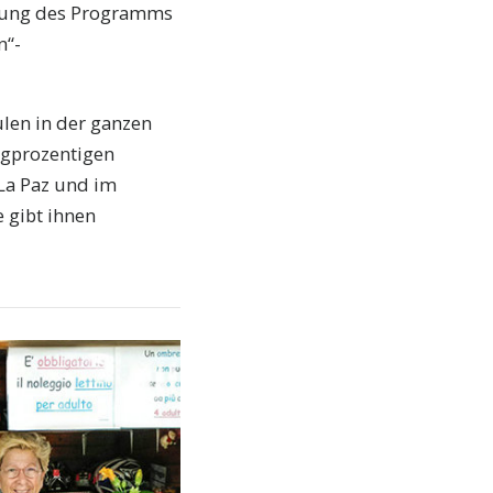
tzung des Programms
n“-
ulen in der ganzen
igprozentigen
La Paz und im
e gibt ihnen