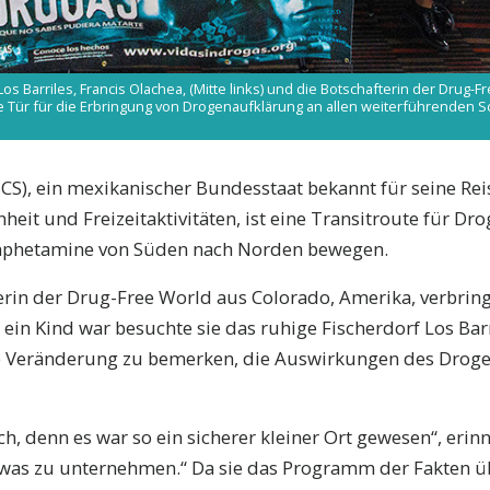
os Barriles, Francis Olachea, (Mitte links) und die Botschafterin der Drug-Fr
ie Tür für die Erbringung von Drogenaufklärung an allen weiterführenden Sc
BCS), ein mexikanischer Bundesstaat bekannt für seine Reis
heit und Freizeitaktivitäten, ist eine Transitroute für Dr
phetamine von Süden nach Norden bewegen.
terin der Drug-Free World aus Colorado, Amerika, verbring
ie ein Kind war besuchte sie das ruhige Fischerdorf Los Barr
e Veränderung zu bemerken, die Auswirkungen des Drog
ch, denn es war so ein sicherer kleiner Ort gewesen“, erinne
twas zu unternehmen.“ Da sie das Programm der Fakten ü