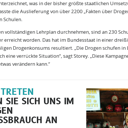
nterzeichnet, was in der bisher größte staatlichen Umse
fasste die Auslieferung von über 2200 „Fakten über Droge
n Schulen.
den vollständigen Lehrplan durchnehmen, sind an 230 Sch
r erreicht worden. Das hat im Bundesstaat in einer dreiß
igen Drogenkonsums resultiert. „Die Drogen schufen in 
ch eine verrückte Situation“, sagt Storey. „Diese Kampagn
etwas verändern kann.“
 TRETEN
 SIE SICH UNS IM
GEN
SSBRAUCH AN