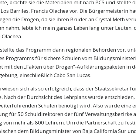
te, brachte sie die Materialien mit nach BCS und stellte d
Los Barriles, Francis Olachea vor. Die Bürgermeisterin hat
gen die Drogen, da sie ihren Bruder an Crystal Meth verlo
n nahm, lebte ich mein ganzes Leben lang unter Leuten, 
 Olachea.
 stellte das Programm dann regionalen Behörden vor, u
des Programms für sichere Schulen vom Bildungsministe
t mit den „Fakten über Drogen“-Aufklärungspaketen in d
ebung, einschließlich Cabo San Lucas.
rwiesen sich als so erfolgreich, dass der Staatssekretär fü
. Nach der Durchsicht des Lehrplans wurde entschieden, 
iterführenden Schulen benötigt wird. Also wurde eine e
ung für 50 Schuldirektoren der fünf Verwaltungsbezirke 
g von mehr als 800 Lehrern. Um die Partnerschaft zu fest
ischen dem Bildungsminister von Baja California Sur un