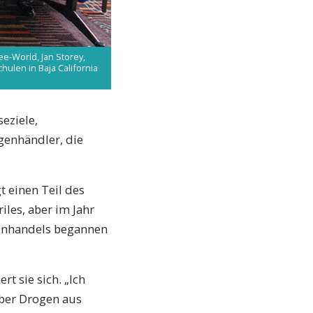
ee-World, Jan Storey,
hulen in Baja California
eziele,
ogenhändler, die
t einen Teil des
iles, aber im Jahr
enhandels begannen
rt sie sich. „Ich
ber Drogen aus