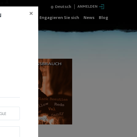
Deutsch
ANMELDEN
×
N
Kostenlose Kurse
Engagieren Sie sich
News
Blog
GLE