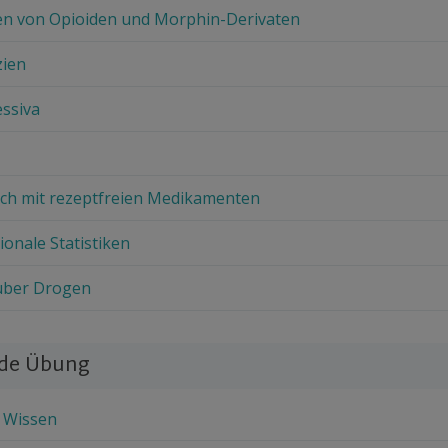
en von Opioiden und Morphin-Derivaten
zien
essiva
uch mit rezeptfreien Medikamenten
ionale Statistiken
 über Drogen
nde Übung
n Wissen