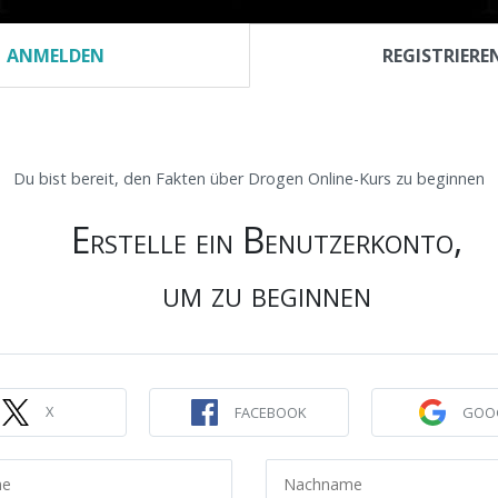
ANMELDEN
REGISTRIERE
er wir sind
Erhalten Sie die Fakten
Kostenlose Hefte
Videos
ZEPTPFLICHTIGE MEDIKAMENTE
zeptpflichtige
Du bist bereit, den Fakten über Drogen Online-Kurs zu beginnen
Erstelle ein Benutzerkonto,
urs lernst du die Fakten über den
um zu beginnen
r Medikamente. Du wirst von
en, die die Konsequenzen kennen und
Hand über die Gefahren von
nten geben.
X
FACEBOOK
GOO
s