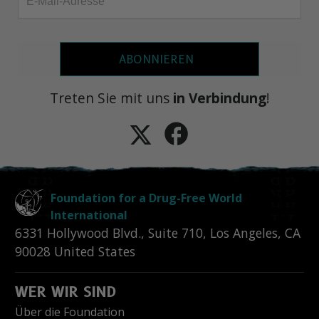
ABONNIEREN
Treten Sie mit uns
in Verbindung
!
Foundation for a Drug-Free World
International
6331 Hollywood Blvd., Suite 710
,
Los Angeles
,
CA
90028
United States
WER WIR SIND
Über die Foundation