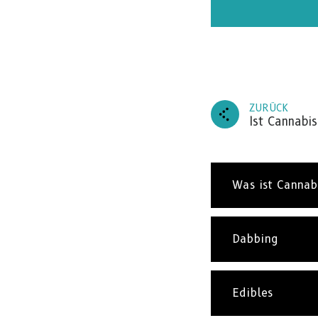
ZURÜCK
Ist Cannabis
Was ist Cannab
ABON
Abonni
Dabbing
jüngst
Edibles