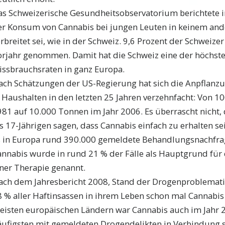
as Schweizerische Gesundheitsobservatorium berichtete i
er Konsum von Cannabis bei jungen Leuten in keinem and
rbreitet sei, wie in der Schweiz. 9,6 Prozent der Schweize
orjahr genommen. Damit hat die Schweiz eine der höchst
issbrauchsraten in ganz Europa.
ach Schätzungen der US-Regierung hat sich die Anpflanz
 Haushalten in den letzten 25 Jahren verzehnfacht: Von 1
81 auf 10.000 Tonnen im Jahr 2006. Es überrascht nicht, 
s 17-Jährigen sagen, dass Cannabis einfach zu erhalten se
s in Europa rund 390.000 gemeldete Behandlungsnachfra
annabis wurde in rund 21 % der Fälle als Hauptgrund fü
iner Therapie genannt.
ach dem Jahresbericht 2008, Stand der Drogenproblemati
8 % aller Haftinsassen in ihrem Leben schon mal Cannabis
eisten europäischen Ländern war Cannabis auch im Jahr 
äufigsten mit gemeldeten Drogendelikten in Verbindung s