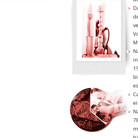
D
d
ve
V
M
N
in
19
bi
e
C
e
N
7
m
h