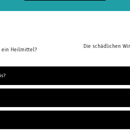
Die schädlichen Wi
 ein Heilmittel?
is?
NIEREN SIE FÜR UPDATES UND WEGE, UM ZU H
eren Sie
Die Fakten über Drogen News
und erhalten Sie
en Neuigkeiten und Updates in Ihren Posteingang.
ABONNIE