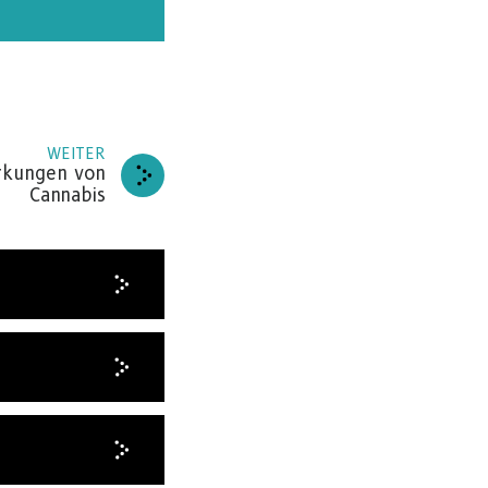
WEITER
rkungen von
Cannabis
ELFEN
 unsere
REN