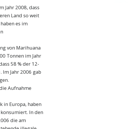
m Jahr 2008, dass
eren Land so weit
r haben es im
en
ung von Marihuana
000 Tonnen im Jahr
dass 58 % der 12-
i. Im Jahr 2006 gab
gen.
r die Aufnahme
k in Europa, haben
 konsumiert. In den
2006 die am
tehende illegale