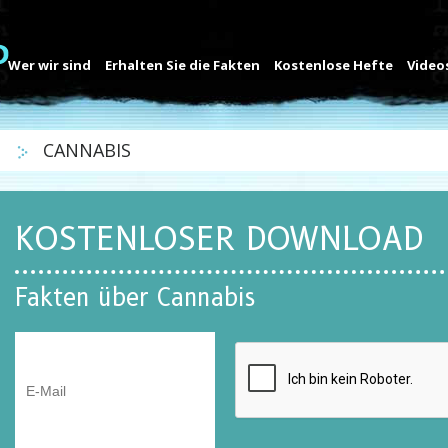
Wer wir sind
Erhalten Sie die Fakten
Kostenlose Hefte
Video
N
CANNABIS
KOSTENLOSER DOWNLOAD
Fakten über Cannabis