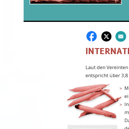
INTERNAT
L
aut den Vereinten
entspricht über 3,
M
e
I
m
D
de