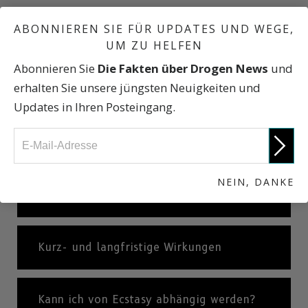
ABONNIEREN SIE FÜR UPDATES UND WEGE,
Tanz mit dem TOD?
UM ZU HELFEN
Abonnieren Sie
Die Fakten über Drogen News
und
erhalten Sie unsere jüngsten Neuigkeiten und
Was ist Ecstasy?
Updates in Ihren Posteingang.
Traum oder Albtraum?
NEIN, DANKE
Die Folgen des Ecstasy-Konsums
Kurz- und langfristige Wirkungen
Kann ich von Ecstasy abhängig werden?