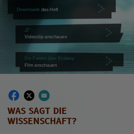
Downloade
das Heft
„E“
Videoclip anschauen
Die Fakten über Ecstasy
Film anschauen
WAS SAGT DIE
WISSENSCHAFT?