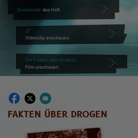
Downloade
das Heft
„E“
Videoclip anschauen
Die Fakten über Ecstasy
Film anschauen
FAKTEN ÜBER DROGEN