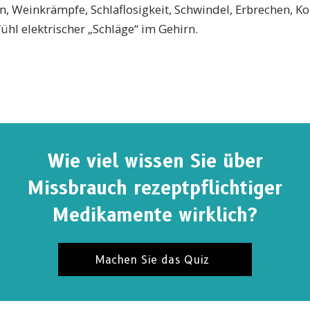
n, Weinkrämpfe, Schlaflosigkeit, Schwindel, Erbrechen, K
ühl elektrischer „Schläge“ im Gehirn.
Wie viel wissen Sie über
Missbrauch rezeptpflichtiger
Medikamente wirklich?
NIEREN SIE FÜR UPDATES UND WEGE, UM ZU H
Machen Sie das Quiz
eren Sie
Die Fakten über Drogen News
und erhalten Sie
en Neuigkeiten und Updates in Ihren Posteingang.