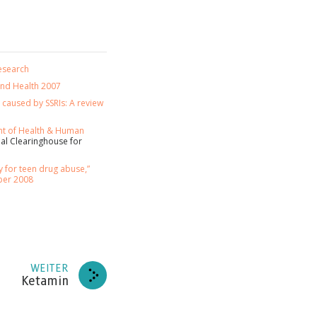
REN
DANKE
esearch
and Health 2007
a caused by SSRIs: A review
t of Health & Human
l Clearinghouse for
y for teen drug abuse,”
ber 2008
WEITER
Ketamin