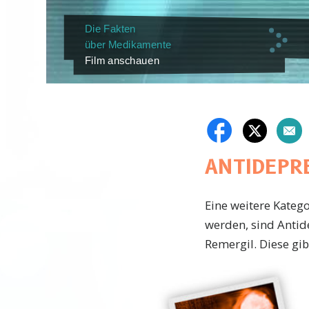
Die Fakten
über Medikamente
Film anschauen
ANTIDEPR
Eine weitere Kateg
werden, sind Antide
Remergil. Diese gib