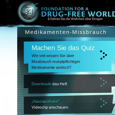
Medikamenten-Missbrauch
Machen Sie das Quiz
Wie viel wissen Sie über
Missbrauch rezeptpflichtiger
Medikamente wirklich?
Downloade
das Heft
„Hausapotheke“
Videoclip anschauen