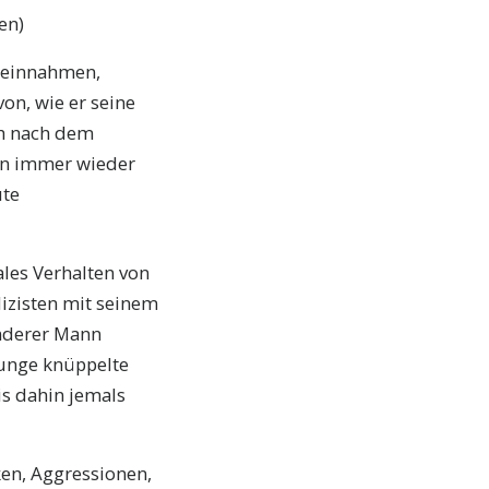
en)
m einnahmen,
on, wie er seine
ch nach dem
en immer wieder
ute
ales Verhalten von
izisten mit seinem
anderer Mann
Junge knüppelte
is dahin jemals
en, Aggressionen,