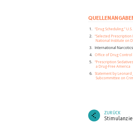
QUELLENANGABE
“Drug Scheduling,” U.S
“Selected Prescription 
National Institute on
International Narcotic
Office of Drug Control 
“Prescription Sedatives
a Drug-Free America
Statement by Leonard J
Subcommittee on Crim
ZURÜCK
Stimulanzi