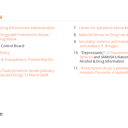
ABONNIE
N
NEIN, 
. Drug Enforcement Administration
Center for Substance Abuse R
Drugs with Potential for Abuse,”
National Survey on Drug Use 
 Drug Abuse
Suicidality, violence and mani
s Control Board
and analysis, P. Breggin.
Policy
“Depressants,”
US Departmen
Services
and SAMHSA’s Nationa
 & Tranquilizers,” Partnership for
Alcohol & Drug Information
“Prescription drugs a gatewa
. Paulozzi before Senate Judiciary
Houston Chronicle, 4 Septem
es and Drugs, 12 March 2008
en