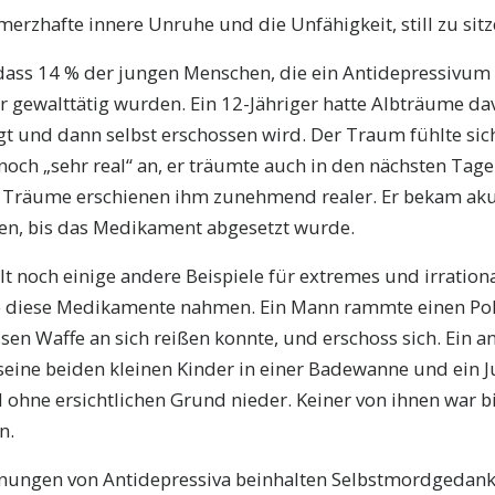
merzhafte innere Unruhe und die Unfähigkeit, still zu sitz
 dass 14 % der jungen Menschen, die ein Antidepressivu
 gewalttätig wurden. Ein 12-Jähriger hatte Albträume dav
t und dann selbst erschossen wird. Der Traum fühlte si
ch „sehr real“ an, er träumte auch in den nächsten Tag
 Träume erschienen ihm zunehmend realer. Er bekam ak
n, bis das Medikament abgesetzt wurde.
lt noch einige andere Beispiele für extremes und irration
e diese Medikamente nahmen. Ein Mann rammte einen Pol
ssen Waffe an sich reißen konnte, und erschoss sich. Ein 
 seine beiden kleinen Kinder in einer Badewanne und ein 
 ohne ersichtlichen Grund nieder. Keiner von ihnen war b
n.
nungen von Antidepressiva beinhalten Selbstmordgedank